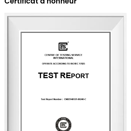
Certificat d'honneur
mêlant le romantisme classique oriental et occidental aux
tendances modernistes. Soutenue par la vision unique du
designer, des capacités de conception exceptionnelles,
des techniques de production raffinées et une capacité
de fabrication robuste, l'entreprise aspire à devenir une
entreprise leader dans l'industrie chinoise du parfum. Elle
possède la marque anglaise « MESCENTE » et la marque
chinoise « MIXIN ». L'équipe de conception professionnelle
propose des solutions d'identité de marque personnalisées
pour les clients.
L'entreprise occupe une superficie de 8 000 mètres carrés
et est équipée de six lignes de production automatisées,
engagée à offrir des expériences produit qui transmettent
nature, santé, romantisme et confort. Elle fournit des
services de personnalisation de bout en bout, du choix du
parfum à la conception de l'emballage, avec une capacité
de production quotidienne allant jusqu'à 83 000 unités. À