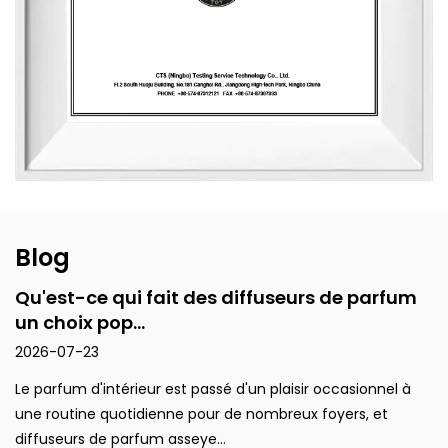
ce jour, l'entreprise a développé plus de 3 500 parfums
uniques et plus de 2 400 designs de contenants pour des
clients mondiaux. Sa gamme de produits comprend des
diffuseurs à bâtonnets, des bougies parfumées, des huiles
essentielles, des désodorisants pour voiture, des articles de
décoration intérieure et des cadeaux parfumés. Les
produits sont principalement exportés vers l'Europe et
l'Amérique du Nord. De la conception au choix des
matériaux en passant par les processus de production et
l'emballage, l'entreprise respecte constamment les
Blog
principes de durabilité environnementale et de santé.
Qu'est-ce qui fait des diffuseurs de parfum
un choix pop...
2026-07-23
Le parfum d'intérieur est passé d'un plaisir occasionnel à
une routine quotidienne pour de nombreux foyers, et
diffuseurs de parfum asseye...