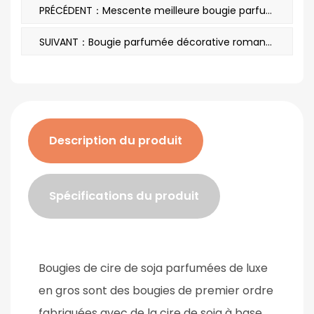
PRÉCÉDENT：Mescente meilleure bougie parfumée de luxe sans fumée pour les fêtes avec bijou caché
SUIVANT：Bougie parfumée décorative romantique de mariage M&Scent avec couvercle en verre et dôme A29275
Description du produit
Spécifications du produit
Bougies de cire de soja parfumées de luxe
en gros
sont des bougies de premier ordre
fabriquées avec de la cire de soja à base