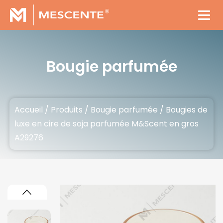
Bougie parfumée
Accueil
/
Produits
/
Bougie parfumée
/
Bougies de
luxe en cire de soja parfumée M&Scent en gros
A29276