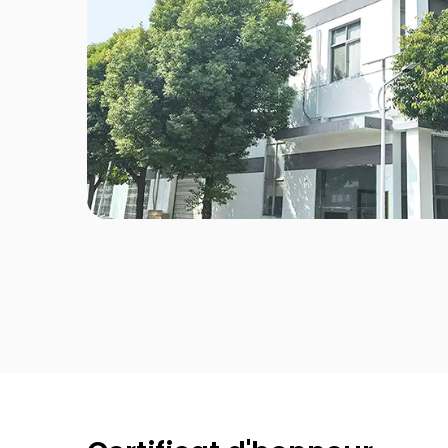
Galvaniser
Classique
Rayure
Enchantimaux roses
Mini bouteille
Blanc classique