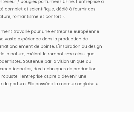
intérieur / bougies parfumées Usine
. L'entreprise a
té complet et scientifique, dédié à fournir des
nature, romantisme et confort ».
mment travaillé pour une entreprise européenne
 vaste expérience dans la production de
nationalement de pointe. L'inspiration du design
e de la nature, mêlant le romantisme classique
dernistes. Soutenue par la vision unique du
exceptionnelles, des techniques de production
robuste, l'entreprise aspire à devenir une
ise du parfum. Elle possède la marque anglaise «
 ». L'équipe de design professionnelle propose des
sées pour les clients.
000 mètres carrés et est équipée de six lignes de
rir des expériences produit qui transmettent
le fournit des services de personnalisation de bout