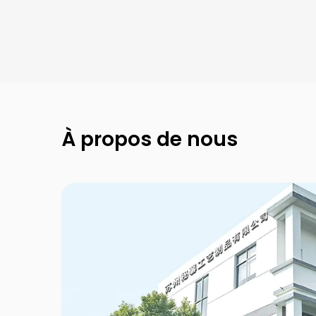
Fantaisie octogonale
Nouveau Kraft
Collection Mont
À propos de nous
Symbole
Collection Galerie
Tirage à l'anneau
Noël