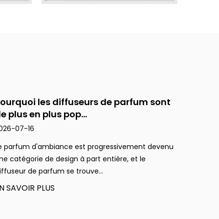
ourquoi les diffuseurs de parfum sont
Commen
e plus en plus pop...
parfum
026-07-16
2026-0
e parfum d'ambiance est progressivement devenu
Une piè
ne catégorie de design à part entière, et le
fonction
iffuseur de parfum se trouve...
ménages 
N SAVOIR PLUS
EN SAV