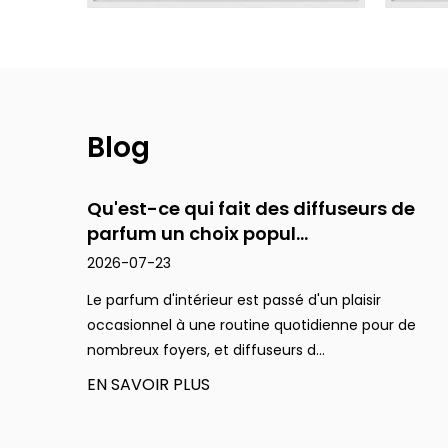
Gobelet à gradins
Cuir de luxe
Blog
Monde animalier
ils
Qu'est-ce qui fait des diffuseurs de
parfum un choix popul...
2026-07-23
Collection de ciment
oignée de
Le parfum d'intérieur est passé d'un plaisir
nce d'une
occasionnel à une routine quotidienne pour de
Série de pierre
nombreux foyers, et diffuseurs d...
EN SAVOIR PLUS
Série de liège souple