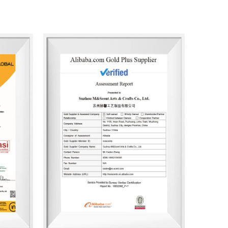
ption de l'emballage, avec une capacité de
000 unités. À ce jour, l'entreprise a développé plus
400 designs de contenants pour des clients du
mprend des diffuseurs à bâtonnets, des bougies
ésodorisants pour voiture, des articles de
rfumés. Les produits sont principalement exportés
design à la sélection des matériaux en passant par
age, l'entreprise respecte constamment les
e et de santé.