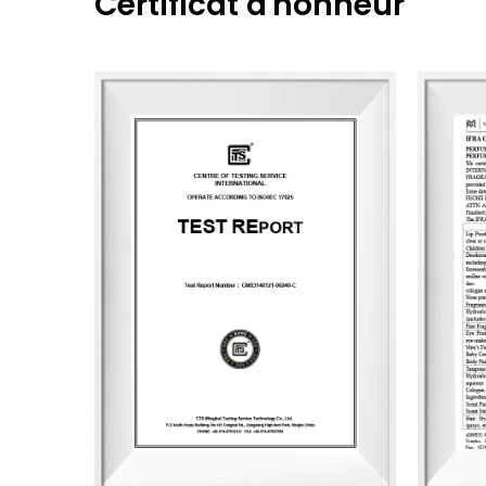
Certificat d'honneur
Fleur en bois
Coupe de courge
Monde de l'art
Nouveau jardin
Saison des parfums
Bouteille carrée
SPA