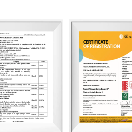
en bout, du choix du parfum à la conce
production quotidienne allant jusqu'à 83 
de 3 500 parfums uniques et plus de 2 
monde entier. Sa gamme de produits co
parfumées, des huiles essentielles, des d
décoration intérieure et des cadeaux pa
vers l'Europe et l'Amérique du Nord. Du 
les processus de production et l'emball
principes de durabilité environnemental