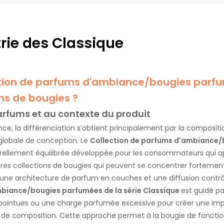
rie des Classique
tion de parfums d'ambiance/bougies parfum
ns de bougies ?
rfums et au contexte du produit
 la différenciation s’obtient principalement par la compositio
globale de conception. Le
Collection de parfums d'ambiance/b
llement équilibrée développée pour les consommateurs qui app
utres collections de bougies qui peuvent se concentrer fortement 
r une architecture de parfum en couches et une diffusion contrô
mbiance/bougies parfumées de la série Classique
est guidé pa
 pointues ou une charge parfumée excessive pour créer une impre
 de composition. Cette approche permet à la bougie de foncti