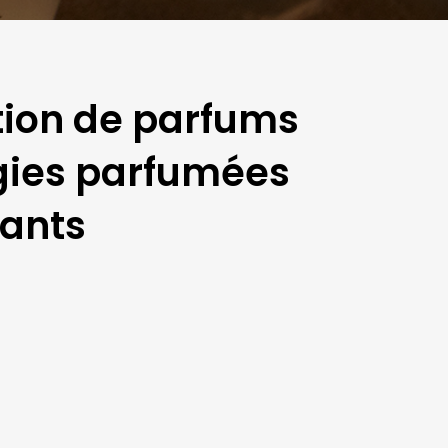
tion de parfums
ugies parfumées
cants