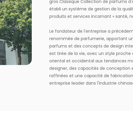
gros Classique Collection de parfums d'
établi un système de gestion de la quali
produits et services incarnant « santé, 
Le fondateur de l'entreprise a précéde
renommée de parfumerie, apportant une
parfums et des concepts de design inter
est tirée de la vie, avec un style proch
oriental et occidental aux tendances mo
designer, des capacités de conception 
raffinées et une capacité de fabrication 
entreprise leader dans l'industrie chino
MESCENTE » et la marque chinoise « MIXIN
solutions d'identité de marque personnali
L'entreprise occupe une superficie de 8 
production automatisées, engagée à off
nature, santé, romantisme et confort. El