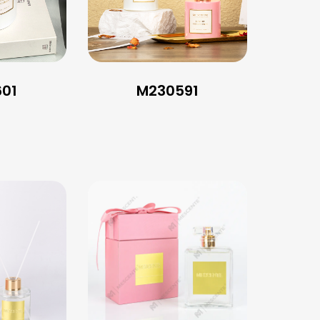
01
M230591