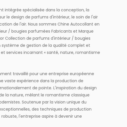
 intégrée spécialisée dans la conception, la
r le design de parfums d'intérieur, le soin de l'air
ication de l'air. Nous sommes
Chine Autocollant en
érieur / bougies parfumées Fabricants
et
Marque
'or Collection de parfums d'intérieur / bougies
 un système de gestion de la qualité complet et
ts et services incarnant « santé, nature, romantisme
mment travaillé pour une entreprise européenne
 vaste expérience dans la production de
nationalement de pointe. L'inspiration du design
e de la nature, mêlant le romantisme classique
dernistes. Soutenue par la vision unique du
exceptionnelles, des techniques de production
robuste, l'entreprise aspire à devenir une
ise du parfum. Elle possède la marque anglaise «