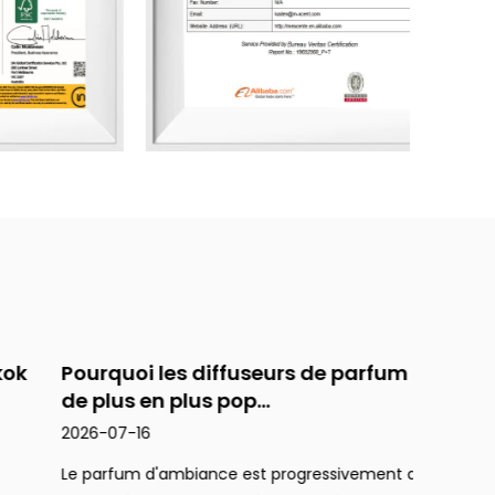
ourquoi les diffuseurs de parfum sont
Commen
e plus en plus pop...
parfum
026-07-16
2026-0
e parfum d'ambiance est progressivement devenu
Une piè