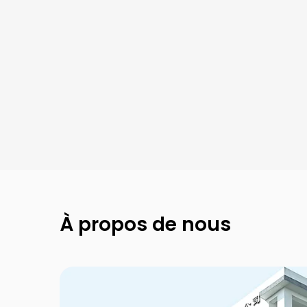
Fantaisie octogonale
Nouveau Kraft
Collection Mont
Symbole
Collection Galerie
À propos de nous
Tirage à l'anneau
Noël