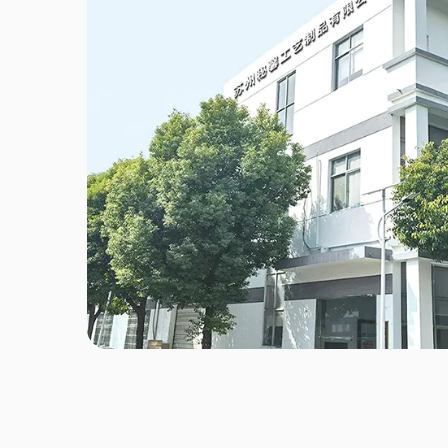
Galvaniser
Classique
Rayure
Enchantimaux roses
Mini bouteille
Blanc classique