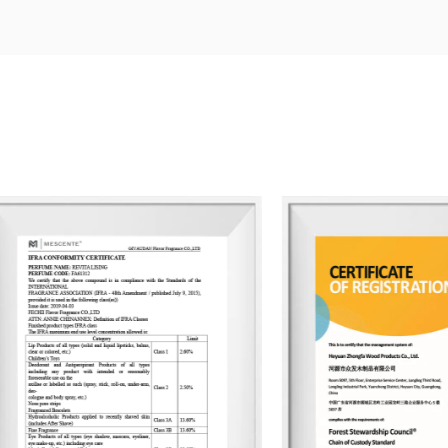
MESCENTE » et la marque chinoise « MIXIN
solutions d'identité de marque personnali
L'entreprise occupe une superficie de 8 
production automatisées, engagée à off
nature, santé, romantisme et confort. El
en bout, du choix du parfum à la conce
production quotidienne allant jusqu'à 83 
de 3 500 parfums uniques et plus de 2 
monde entier. Sa gamme de produits co
parfumées, des huiles essentielles, des d
décoration intérieure et des cadeaux pa
vers l'Europe et l'Amérique du Nord. Du 
les processus de production et l'emball
principes de durabilité environnemental