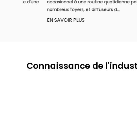
nce d'une
occasionnel à une routine quotidienne pour de
nombreux foyers, et diffuseurs d...
Série de goutte d'eau
EN SAVOIR PLUS
Connaissance de l'industr