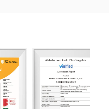
 ». L'équipe de design professionnelle propose des
sées pour les clients.
000 mètres carrés et est équipée de six lignes de
rir des expériences produit qui transmettent
le fournit des services de personnalisation de bout
ption de l'emballage, avec une capacité de
000 unités. À ce jour, l'entreprise a développé plus
400 designs de contenants pour des clients du
mprend des diffuseurs à bâtonnets, des bougies
ésodorisants pour voiture, des articles de
rfumés. Les produits sont principalement exportés
design à la sélection des matériaux en passant par
age, l'entreprise respecte constamment les
e et de santé.