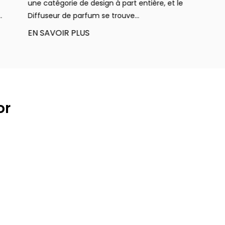
ne catégorie de design à part entière, et le
fonction
iffuseur de parfum se trouve...
ménages 
N SAVOIR PLUS
EN SAV
or