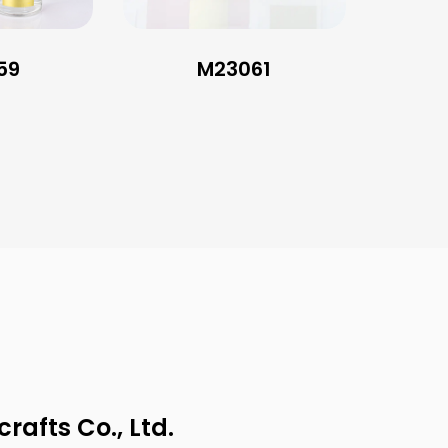
59
M23061
afts Co., Ltd.