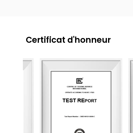
Fleur en bois
Coupe de courge
Certificat d'honneur
Monde de l'art
Nouveau jardin
Saison des parfums
Bouteille carrée
SPA