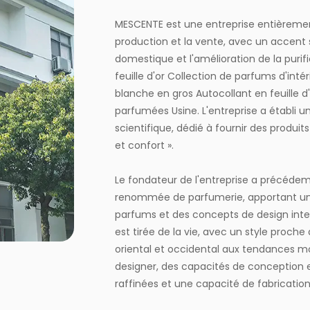
MESCENTE est une entreprise entièrement
production et la vente, avec un accent su
domestique et l'amélioration de la purif
feuille d'or Collection de parfums d'int
blanche en gros Autocollant en feuille d
parfumées Usine
. L'entreprise a établi
scientifique, dédié à fournir des produi
et confort ».
Le fondateur de l'entreprise a précéde
renommée de parfumerie, apportant une
parfums et des concepts de design inter
est tirée de la vie, avec un style proch
oriental et occidental aux tendances mo
designer, des capacités de conception 
raffinées et une capacité de fabrication 
entreprise leader dans l'industrie chino