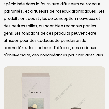
spécialisée dans la fourniture diffuseurs de roseaux
parfumés , et diffuseurs de roseaux aromatiques . Les
produits ont des styles de conception nouveaux et
des petites tailles, qui sont bien reconnus par les
gens. Les fonctions de ces produits peuvent être
utilisées pour des cadeaux de pendaison de
crémaillère, des cadeaux d'affaires, des cadeaux
d'anniversaire, des condoléances pour malades, des
anniversaires, etc.
M&PARFUM, Diffuseurs de roseaux sont
soigneusement conçus pour combiner élégance et
fonctionnalité, créant une atmosphère sereine et
accueillante pour n'importe quel espace. Utilisant
notre expertise en tant que fabricant professionnel
de produits de parfumerie pour la maison, nos