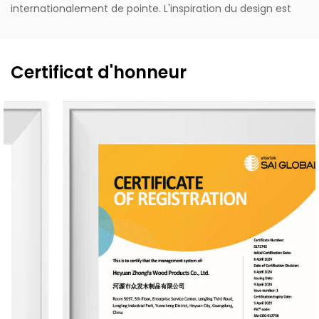
internationalement de pointe. L'inspiration du design est
tirée de la vie, avec un style proche de la nature, mêlant le
romantisme classique oriental et occidental aux
tendances modernistes. Soutenue par la vision unique du
Certificat d'honneur
designer, des capacités de conception exceptionnelles,
des techniques de production raffinées et une capacité
de fabrication robuste, l'entreprise aspire à devenir une
entreprise leader dans l'industrie chinoise du parfum. Elle
possède la marque anglaise « MESCENTE » et la marque
chinoise « MIXIN ». L'équipe de design professionnelle
propose des solutions d'identité de marque personnalisées
pour les clients.
L'entreprise occupe une superficie de 8 000 mètres carrés
et est équipée de six lignes de production automatisées,
engagée à offrir des expériences produit qui transmettent
nature, santé, romantisme et confort. Elle fournit des
services de personnalisation de bout en bout, du choix du