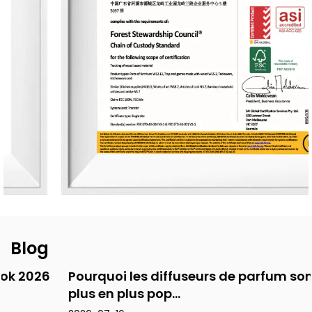
parfum à la conception de l'emballage, avec une capacité
de production quotidienne allant jusqu'à 83 000 unités. À
ce jour, l'entreprise a développé plus de 3 500 parfums
uniques et plus de 2 400 designs de contenants pour des
clients du monde entier. Sa gamme de produits comprend
des diffuseurs à bâtonnets, des bougies parfumées, des
huiles essentielles, des désodorisants pour voiture, des
articles de décoration intérieure et des cadeaux parfumés.
Les produits sont principalement exportés vers l'Europe et
l'Amérique du Nord. Du design à la sélection des matériaux
en passant par les processus de production et l'emballage,
l'entreprise respecte constamment les principes de
durabilité environnementale et de santé.
Blog
Pourquoi les diffuseurs de parfum sont de
plus en plus pop...