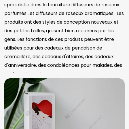
spécialisée dans la fourniture diffuseurs de roseaux
parfumés , et diffuseurs de roseaux aromatiques . Les
produits ont des styles de conception nouveaux et
des petites tailles, qui sont bien reconnus par les
gens. Les fonctions de ces produits peuvent être
utilisées pour des cadeaux de pendaison de
crémaillère, des cadeaux d'affaires, des cadeaux
d'anniversaire, des condoléances pour malades, des
anniversaires, etc.
M&PARFUM, Diffuseurs de roseaux sont
soigneusement conçus pour combiner élégance et
fonctionnalité, créant une atmosphère sereine et
accueillante pour n'importe quel espace. Utilisant
notre expertise en tant que fabricant professionnel
de produits de parfumerie pour la maison, nos