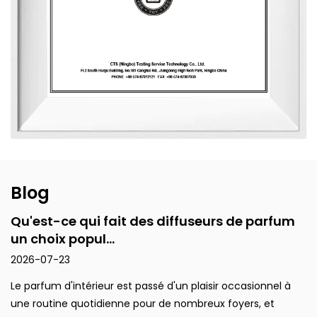
uniques et plus de 2 400 designs de contenants pour des
clients du monde entier. Sa gamme de produits comprend
des diffuseurs à bâtonnets, des bougies parfumées, des
huiles essentielles, des désodorisants pour voiture, des
articles de décoration intérieure et des cadeaux parfumés.
Les produits sont principalement exportés vers l'Europe et
l'Amérique du Nord. Du design à la sélection des matériaux
en passant par les processus de production et l'emballage,
l'entreprise respecte constamment les principes de
durabilité environnementale et de santé.
Blog
Qu'est-ce qui fait des diffuseurs de parfum
un choix popul...
2026-07-23
Le parfum d'intérieur est passé d'un plaisir occasionnel à
une routine quotidienne pour de nombreux foyers, et