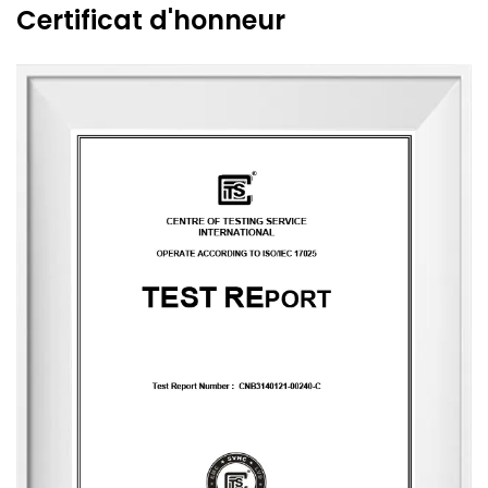
tendances modernistes. Soutenue par la vision unique du
Certificat d'honneur
designer, des capacités de conception exceptionnelles,
des techniques de production raffinées et une capacité
de fabrication robuste, l'entreprise aspire à devenir une
entreprise leader dans l'industrie chinoise du parfum. Elle
possède la marque anglaise « MESCENTE » et la marque
chinoise « MIXIN ». L'équipe de design professionnelle
propose des solutions d'identité de marque personnalisées
pour les clients.
L'entreprise occupe une superficie de 8 000 mètres carrés
et est équipée de six lignes de production automatisées,
engagée à offrir des expériences produit qui transmettent
nature, santé, romantisme et confort. Elle fournit des
services de personnalisation de bout en bout, du choix du
parfum à la conception de l'emballage, avec une capacité
de production quotidienne allant jusqu'à 83 000 unités. À
ce jour, l'entreprise a développé plus de 3 500 parfums